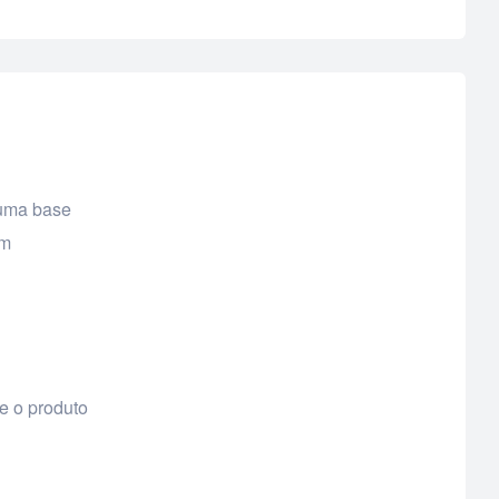
 uma base
em
 o produto