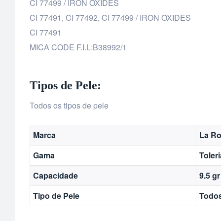
CI 77499 / IRON OXIDES
CI 77491, CI 77492, CI 77499 / IRON OXIDES
CI 77491
MICA CODE F.I.L:B38992/1
Tipos de Pele:
Todos os tipos de pele
Marca
La R
Gama
Toler
Capacidade
9.5 gr
Tipo de Pele
Todos