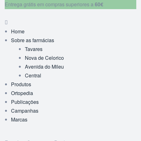
Entrega grátis em compras superiores a
60€
Home
Sobre as farmácias
Tavares
Nova de Celorico
Avenida do Mileu
Central
Produtos
Ortopedia
Publicações
Campanhas
Marcas