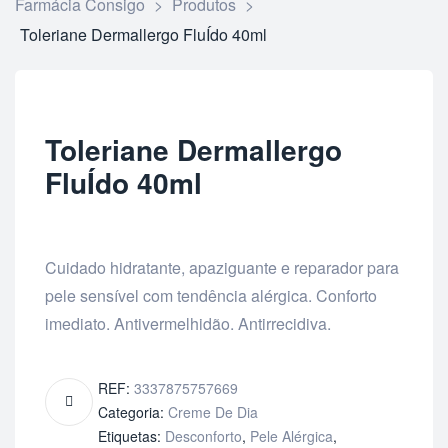
Farmácia Consigo
>
Produtos
>
Toleriane Dermallergo FluÍdo 40ml
Toleriane Dermallergo
FluÍdo 40ml
Cuidado hidratante, apaziguante e reparador para
pele sensível com tendência alérgica. Conforto
imediato. Antivermelhidão. Antirrecidiva.
REF:
3337875757669
Categoria:
Creme De Dia
Etiquetas:
Desconforto
,
Pele Alérgica
,