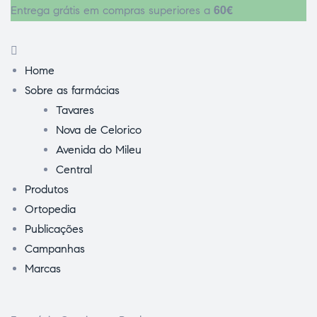
60€
Entrega grátis em compras superiores a
Home
Sobre as farmácias
Tavares
Nova de Celorico
Avenida do Mileu
Central
Produtos
Ortopedia
Publicações
Campanhas
Marcas