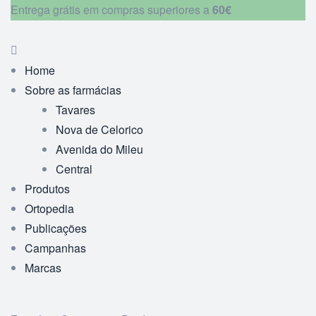
Entrega grátis em compras superiores a
60€
Home
Sobre as farmácias
Tavares
Nova de Celorico
Avenida do Mileu
Central
Produtos
Ortopedia
Publicações
Campanhas
Marcas