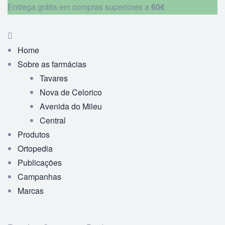
Entrega grátis em compras superiores a
60€
Home
Sobre as farmácias
Tavares
Nova de Celorico
Avenida do Mileu
Central
Produtos
Ortopedia
Publicações
Campanhas
Marcas