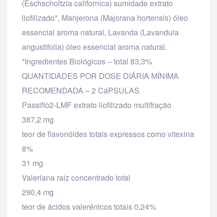
(Eschscholtzia californica) sumidade extrato
liofilizado*, Manjerona (Majorana hortensis) óleo
essencial aroma natural, Lavanda (Lavandula
angustifolia) óleo essencial aroma natural.
*Ingredientes Biológicos – total 83,3%
QUANTIDADES POR DOSE DIÁRIA MÍNIMA
RECOMENDADA – 2 CáPSULAS
Passiflò2-LMF extrato liofilizado multifração
387,2 mg
teor de flavonóides totais expressos como vitexina
8%
31 mg
Valeriana raiz concentrado total
290,4 mg
teor de ácidos valerénicos totais 0,24%