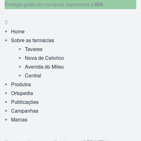
Entrega grátis em compras superiores a
60€
Home
Sobre as farmácias
Tavares
Nova de Celorico
Avenida do Mileu
Central
Produtos
Ortopedia
Publicações
Campanhas
Marcas