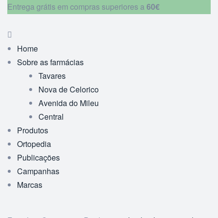
Entrega grátis em compras superiores a
60€
Home
Sobre as farmácias
Tavares
Nova de Celorico
Avenida do Mileu
Central
Produtos
Ortopedia
Publicações
Campanhas
Marcas