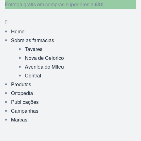
Entrega grátis em compras superiores a
60€
Home
Sobre as farmácias
Tavares
Nova de Celorico
Avenida do Mileu
Central
Produtos
Ortopedia
Publicações
Campanhas
Marcas