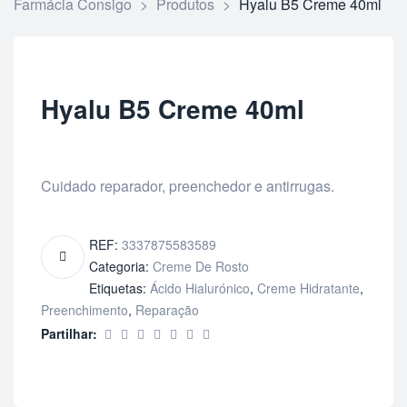
Farmácia Consigo
>
Produtos
>
Hyalu B5 Creme 40ml
Hyalu B5 Creme 40ml
Cuidado reparador, preenchedor e antirrugas.
REF:
3337875583589
Categoria:
Creme De Rosto
Etiquetas:
Ácido Hialurónico
,
Creme Hidratante
,
Preenchimento
,
Reparação
Partilhar: