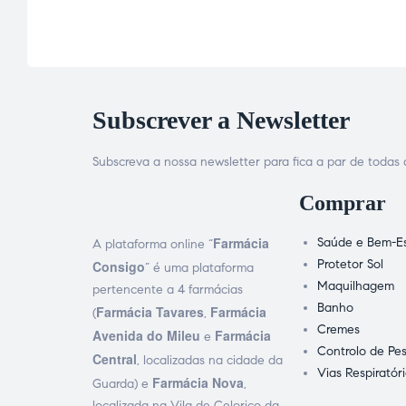
Subscrever a Newsletter
Subscreva a nossa newsletter para fica a par de toda
Comprar
Farmácia
Saúde e Bem-Es
A plataforma online “
Protetor Sol
Consigo
” é uma plataforma
Maquilhagem
pertencente a 4 farmácias
Banho
Farmácia Tavares
Farmácia
(
,
Cremes
Avenida do Mileu
Farmácia
e
Controlo de Pe
Central
, localizadas na cidade da
Vias Respiratór
Farmácia Nova
Guarda) e
,
localizada na Vila de Celorico da