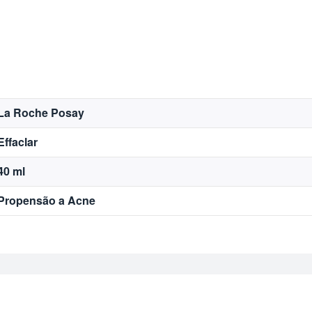
La Roche Posay
Effaclar
40 ml
Propensão a Acne