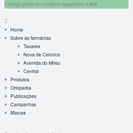
Entrega grátis em compras superiores a
60€
Home
Sobre as farmácias
Tavares
Nova de Celorico
Avenida do Mileu
Central
Produtos
Ortopedia
Publicações
Campanhas
Marcas