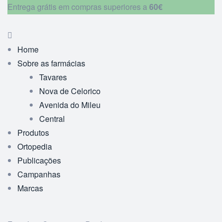
Entrega grátis em compras superiores a
60€
Home
Sobre as farmácias
Tavares
Nova de Celorico
Avenida do Mileu
Central
Produtos
Ortopedia
Publicações
Campanhas
Marcas